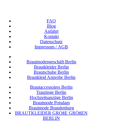
FAQ
Blog
Anfahrt
Kon­takt
Daten­schutz
Impres­sum / AGB
Braut­mo­den­ge­schäft Berlin
Braut­klei­der Berlin
Braut­schu­he Berlin
Braut­kleid Anpro­be Berlin
Braut­ac­ces­soires Berlin
Trau­rin­ge Berlin
Hoch­zeits­an­zü­ge Berlin
Braut­mo­de Potsdam
Braut­mo­de Brandenburg
BRAUT­KLEI­DER GRO­ßE GRÖ­ßEN
BERLIN