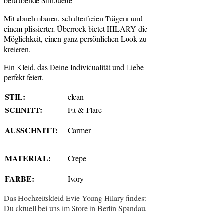
be­rau­ben­de Silhouette.
Mit abnehm­ba­ren, schul­ter­frei­en Tr
ä
gern und
einem plis­sier­ten Über­rock bie­tet HILA­RY die
M
ö
glich­keit, einen ganz pers
ö
nli­chen Look zu
kreieren.
Ein Kleid, das Dei­ne Indi­vi­dua­lit
ä
t und Lie­be
per­fekt feiert.
STIL:
clean
SCHNITT:
Fit & Flare
AUS­SCHNITT:
Car­men
MATE­RI­AL:
Cre­pe
FAR­BE:
Ivo­ry
Das Hoch­zeits­kleid Evie Young Hila­ry fin­dest
Du aktu­ell bei uns im Store in Ber­lin Spandau.