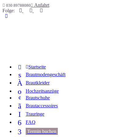
Anfahrt
030 89788080
Folge
:
Start­sei­te
s
Braut­mo­den­ge­schäft
À
Braut­klei­der
o
Hoch­zeits­an­zü­ge
¢
Braut­schu­he
ã
Braut­ac­ces­soires
I
Trau­rin­ge
6
FAQ
3
Ter­min buchen