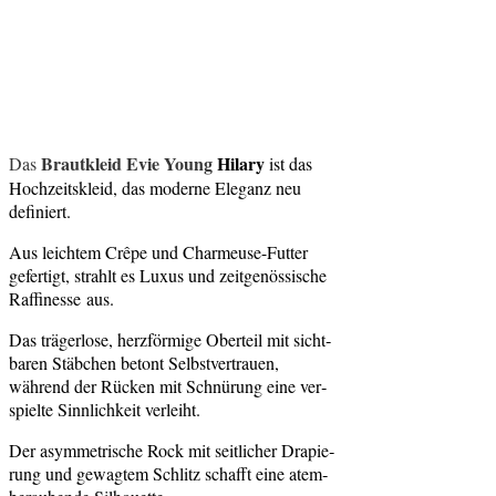
Braut­kleid Evie Young
Hila­ry
Das
ist das
Hoch­zeits­kleid, das moder­ne Ele­ganz neu
definiert.
Aus leich­tem Cr
ê
pe und Char­meu­se-Fut­ter
gefer­tigt, strahlt es Luxus und zeit­gen
ö
ssi­sche
Raf­fi­nes­se aus.
Das tr
ä
ger­lo­se, herzf
ö
rmi­ge Ober­teil mit sicht­
ba­ren St
ä
bchen betont Selbst­ver­trau­en,
w
ä
hrend der R
ü
cken mit Schn
ü
rung eine ver­
spiel­te Sinn­lich­keit verleiht.
Der asym­me­tri­sche Rock mit seit­li­cher Dra­pie­
rung und gewag­tem Schlitz schafft eine atem­