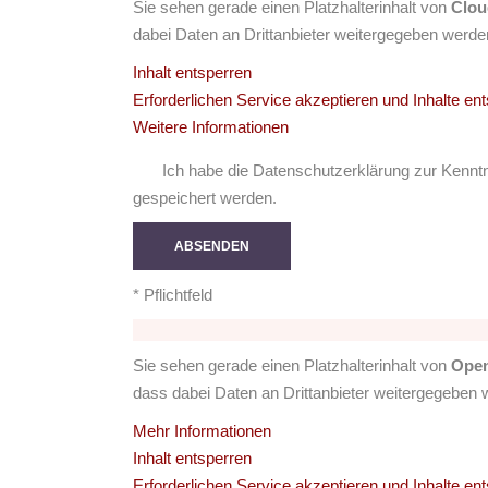
Sie sehen gera­de einen Platz­hal­ter­in­halt von
Cloud
dabei Daten an Dritt­an­bie­ter wei­ter­ge­ge­ben werde
Inhalt ent­sper­ren
Erfor­der­li­chen Ser­vice akzep­tie­ren und Inhal­te ent
Wei­te­re Infor­ma­tio­nen
Ich habe die Daten­schutz­er­klä­rung zur Kennt
gespei­chert werden.
* Pflicht­feld
Sie sehen gera­de einen Platz­hal­ter­in­halt von
Open
dass dabei Daten an Dritt­an­bie­ter wei­ter­ge­ge­ben
Mehr Infor­ma­tio­nen
Inhalt ent­sper­ren
Erfor­der­li­chen Ser­vice akzep­tie­ren und Inhal­te ent