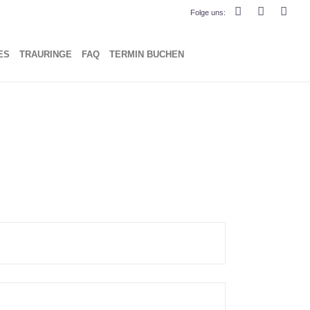
Folge
uns
:
ES
TRAU­RIN­GE
FAQ
TER­MIN BUCHEN