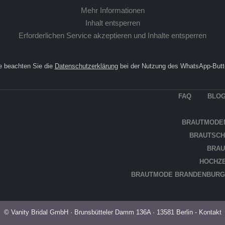
Mehr Informationen
Inhalt entsperren
Erforderlichen Service akzeptieren und Inhalte entsperren
te beachten Sie die
Datenschutzerklärung
bei der Nutzung des WhatsApp-Butt
FAQ
BLO
BRAUT­MO­DE
BRAUT­SCH
BRAU
HOCH­ZE
BRAUT­MO­DE BRANDENBURG
© Vanity Bridal GmbH · Brunsbütteler Damm 136A · 13581 Berlin - Kontakt