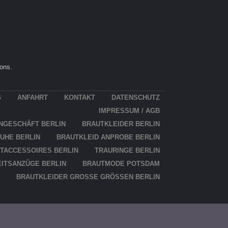
ons.
G
ANFAHRT
KON­TAKT
DATEN­SCHUTZ
IMPRES­SUM / AGB
N­GE­SCHÄFT BERLIN
BRAUT­KLEI­DER BERLIN
U­HE BERLIN
BRAUT­KLEID ANPRO­BE BERLIN
T­AC­CES­SOIRES BERLIN
TRAU­RIN­GE BERLIN
ITS­AN­ZÜ­GE BERLIN
BRAUT­MO­DE POTSDAM
BRAUT­KLEI­DER GRO­SSE GRÖ­SSEN BERLIN