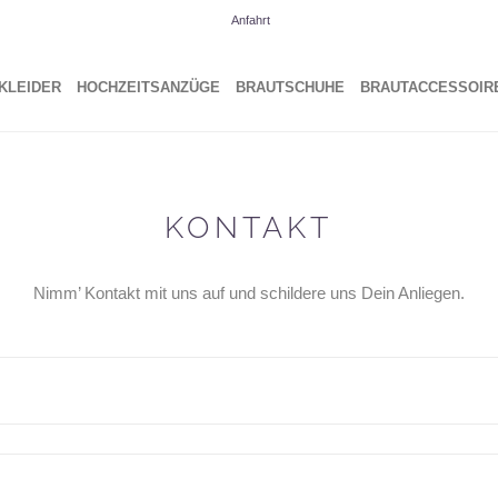
Anfahrt
KLEI­DER
HOCH­ZEITS­AN­ZÜ­GE
BRAUT­SCHU­HE
BRAUT­AC­CES­SOIR
KON­TAKT
Nimm’ Kon­takt mit uns auf und schil­de­re uns Dein Anliegen.