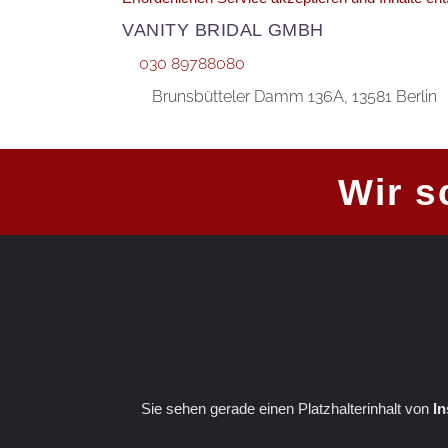
VANI­TY BRIDAL GMBH
030 89788080
Bruns­büt­te­ler Damm 136A, 13581 Berlin
Wir s
Sie sehen gerade einen Platzhalterinhalt von
I