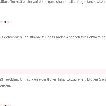
­fla­re Turn­sti­le
. Um auf den eigent­li­chen Inhalt zuzu­grei­fen, kli­cke
n.
­sper­ren
­nis genom­men. Ich stim­me zu, dass mei­ne Anga­ben zur Kon­takt­auf­na
­Street­Map
. Um auf den eigent­li­chen Inhalt zuzu­grei­fen, kli­cken Sie 
 werden.
­sper­ren