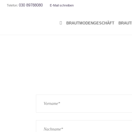
030 89788080
Telefon:
E-Mail
schreiben
BRAUT­MO­DEN­GE­SCHÄFT
BRAUT­