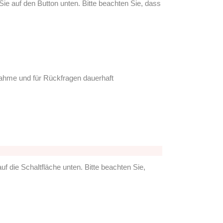
n Sie auf den But­ton unten. Bit­te beach­ten Sie, dass
h­me und für Rück­fra­gen dau­er­haft
auf die Schalt­flä­che unten. Bit­te beach­ten Sie,