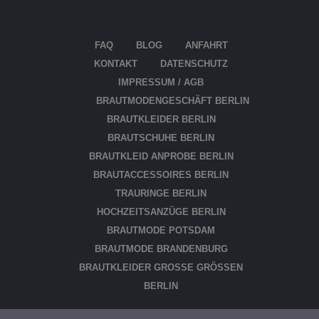
FAQ
BLOG
ANFAHRT
KON­TAKT
DATEN­SCHUTZ
IMPRES­SUM / AGB
BRAUT­MO­DEN­GE­SCHÄFT BERLIN
BRAUT­KLEI­DER BERLIN
BRAUT­SCHU­HE BERLIN
BRAUT­KLEID ANPRO­BE BERLIN
BRAUT­AC­CES­SOIRES BERLIN
TRAU­RIN­GE BERLIN
HOCH­ZEITS­AN­ZÜ­GE BERLIN
BRAUT­MO­DE POTSDAM
BRAUT­MO­DE BRANDENBURG
BRAUT­KLEI­DER GRO­SSE GRÖ­SSEN BE
RLIN