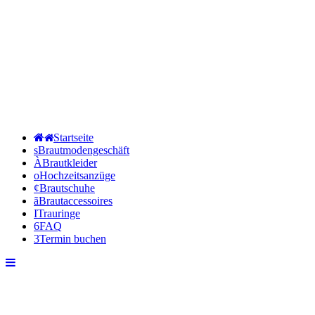
Start­sei­te
s
Braut­mo­den­ge­schäft
À
Braut­klei­der
o
Hoch­zeits­an­zü­ge
¢
Braut­schu­he
ã
Braut­ac­ces­soires
I
Trau­rin­ge
6
FAQ
3
Ter­min buchen