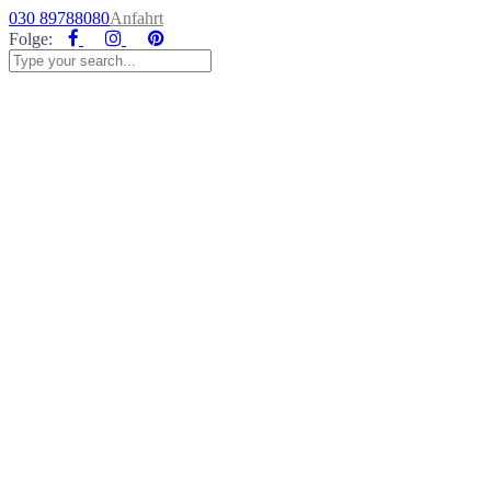
030 89788080
Anfahrt
Folge
: