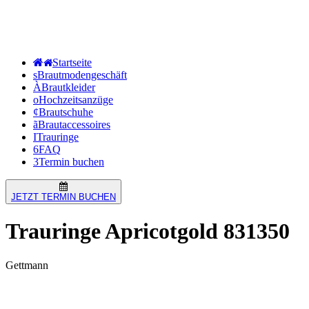
Start­sei­te
s
Braut­mo­den­ge­schäft
À
Braut­klei­der
o
Hoch­zeits­an­zü­ge
¢
Braut­schu­he
ã
Braut­ac­ces­soires
I
Trau­rin­ge
6
FAQ
3
Ter­min buchen
JETZT
TERMIN
BUCHEN
Trau­rin­ge Apri­cot­gold 831350
Gettmann