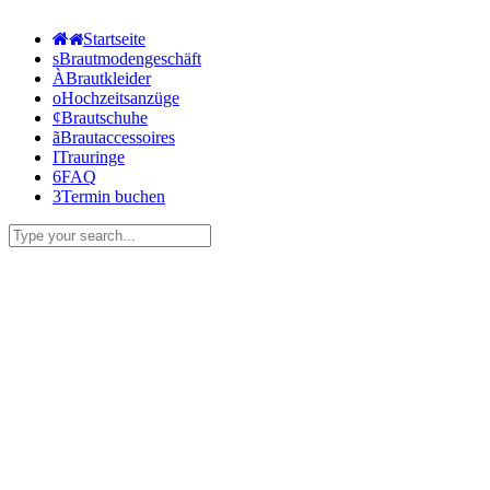
Start­sei­te
s
Braut­mo­den­ge­schäft
À
Braut­klei­der
o
Hoch­zeits­an­zü­ge
¢
Braut­schu­he
ã
Braut­ac­ces­soires
I
Trau­rin­ge
6
FAQ
3
Ter­min buchen