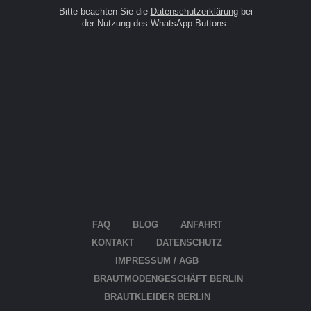
Bitte beachten Sie die
Datenschutzerklärung
bei
der Nutzung des WhatsApp-Buttons.
FAQ
BLOG
ANFAHRT
KON­TAKT
DATEN­SCHUTZ
IMPRES­SUM / AGB
BRAUT­MO­DEN­GE­SCHÄFT BERLIN
BRAUT­KLEI­DER BERLIN