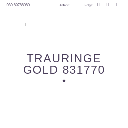
030 89788080
Anfahrt
Folge
:
TRAU­RIN­GE
GOLD 831770