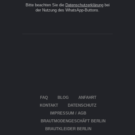
Bitte beachten Sie die
Datenschutzerklärung
bei
der Nutzung des WhatsApp-Buttons.
FAQ
BLOG
ANFAHRT
KON­TAKT
DATEN­SCHUTZ
IMPRES­SUM / AGB
BRAUT­MO­DEN­GE­SCHÄFT BERLIN
BRAUT­KLEI­DER BERLIN