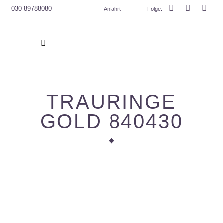
030 89788080
Anfahrt
Folge
:
TRAU­RIN­GE
GOLD 840430