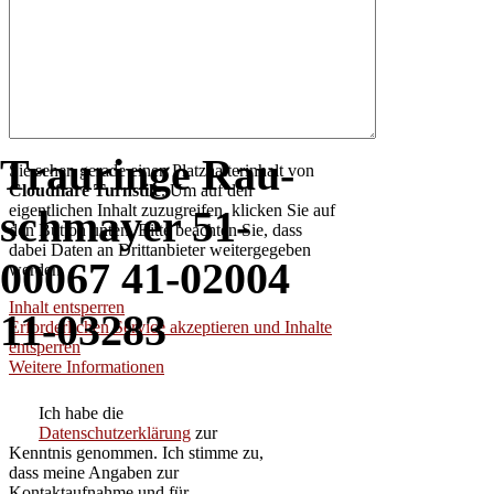
Trau­rin­ge Rau­
Sie sehen gerade einen Platzhalterinhalt von
Cloudflare Turnstile
. Um auf den
eigentlichen Inhalt zuzugreifen, klicken Sie auf
sch­may­er 51-
den Button unten. Bitte beachten Sie, dass
dabei Daten an Drittanbieter weitergegeben
00067 41-02004
werden.
Inhalt entsperren
11-03283
Erforderlichen Service akzeptieren und Inhalte
entsperren
Weitere Informationen
Ich habe die
Datenschutzerklärung
zur
Kenntnis genommen. Ich stimme zu,
dass meine Angaben zur
Kontaktaufnahme und für