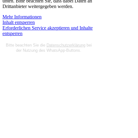
unten. Bitte beachten Sie, dass dabei Daten an
Drittanbieter weitergegeben werden.
Mehr Informationen
Inhalt entsperren
Erforderlichen Service akzeptieren und Inhalte
entsperren
Bitte beachten Sie die
Datenschutzerklärung
bei
der Nutzung des WhatsApp-Buttons.