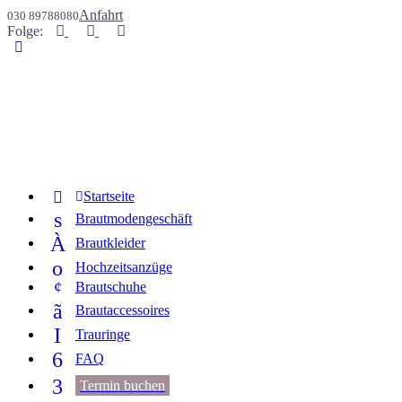
Anfahrt
030 89788080
Folge
:
Start­sei­te
s
Braut­mo­den­ge­schäft
À
Braut­klei­der
o
Hoch­zeits­an­zü­ge
¢
Braut­schu­he
ã
Braut­ac­ces­soires
I
Trau­rin­ge
6
FAQ
3
Ter­min buchen