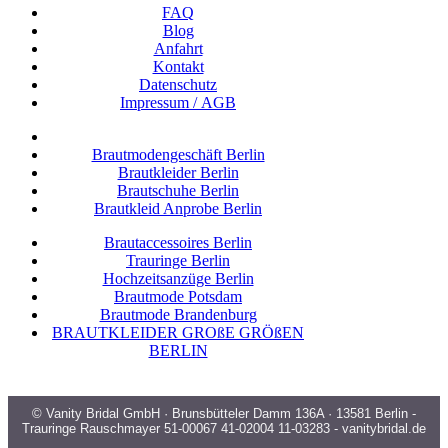
FAQ
Blog
Anfahrt
Kon­takt
Daten­schutz
Impres­sum / AGB
Braut­mo­den­ge­schäft Berlin
Braut­klei­der Berlin
Braut­schu­he Berlin
Braut­kleid Anpro­be Berlin
Braut­ac­ces­soires Berlin
Trau­rin­ge Berlin
Hoch­zeits­an­zü­ge Berlin
Braut­mo­de Potsdam
Braut­mo­de Brandenburg
BRAUT­KLEI­DER GRO­ßE GRÖ­ßEN
BERLIN
© Vanity Bridal GmbH · Brunsbütteler Damm 136A · 13581 Berlin -
Trauringe Rauschmayer 51-00067 41-02004 11-03283 - vanitybridal.de