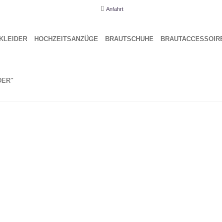
Anfahrt
KLEI­DER
HOCH­ZEITS­AN­ZÜ­GE
BRAUT­SCHU­HE
BRAUT­AC­CES­SOIR
DER"