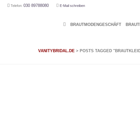
030 89788080
Telefon:
E-Mail
schreiben
BRAUT­MO­DEN­GE­SCHÄFT
BRAUT­
VANITYBRIDAL.DE
>
POSTS TAGGED "BRAUTKLEI