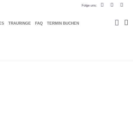
Folge
uns
:
ES
TRAU­RIN­GE
FAQ
TER­MIN BUCHEN